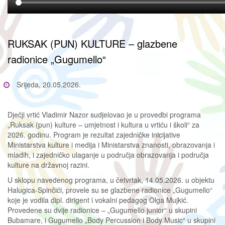
RUKSAK (PUN) KULTURE – glazbene
radionice „Gugumello“
Srijeda, 20.05.2026.
Dječji vrtić Vladimir Nazor sudjelovao je u provedbi programa
„Ruksak (pun) kulture – umjetnost i kultura u vrtiću i školi“ za
2026. godinu. Program je rezultat zajedničke inicijative
Ministarstva kulture i medija i Ministarstva znanosti, obrazovanja i
mladih, i zajedničko ulaganje u područja obrazovanja i područja
kulture na državnoj razini.
U sklopu navedenog programa, u četvrtak, 14.05.2026. u objektu
Halugica-Spinčići, provele su se glazbene radionice „Gugumello“
koje je vodila dipl. dirigent i vokalni pedagog Olga Mujkić.
Provedene su dvije radionice – „Gugumello junior“ u skupini
Bubamare, i Gugumello „Body Percussion i Body Music“ u skupini