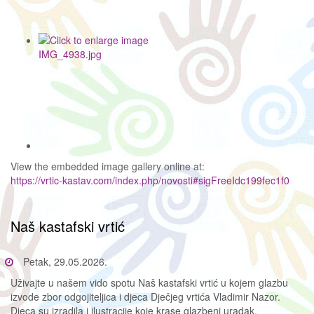
View the embedded image gallery online at:
https://vrtic-kastav.com/index.php/novosti#sigFreeIdc199fec1f0
Naš kastafski vrtić
Petak, 29.05.2026.
Uživajte u našem vido spotu Naš kastafski vrtić u kojem glazbu
izvode zbor odgojiteljica i djeca Dječjeg vrtića Vladimir Nazor.
Djeca su izradila i ilustracije koje krase glazbeni uradak.