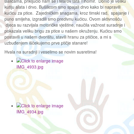
Balicama, priključio nam se i Marov tata Tihomir. Donio je veliku
kutiju alata i drvo. Bušilicom smo spajali drvo kako bi napravili
kućicu za ptice. Zajedničkim snagama, kroz timski rad, spajanje i
puno smijeha, izgradili smo predivnu kućicu. Ovom aktivnošću
djeca su razvijala motoričke vještine, naučila važnost suradnje i
pokazala veliku brigu za ptice u našem okruženju. Kućicu smo
postavili u našem dvorištu, stavili hranu za ptičice, a mi s
uzbuđenjem iščekujemo prve ptičje stanare!
Hvala na suradnji i veselimo se novim susretima!