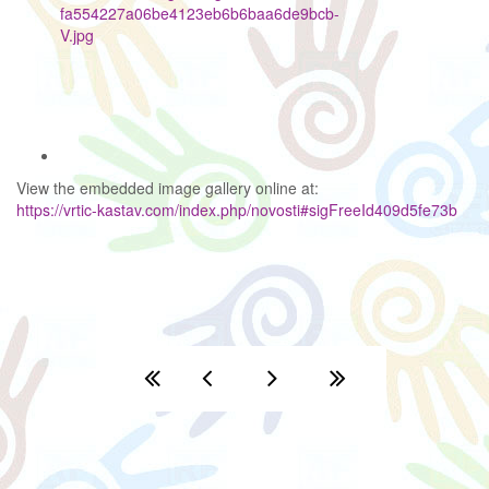
View the embedded image gallery online at:
https://vrtic-kastav.com/index.php/novosti#sigFreeId409d5fe73b